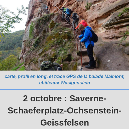
carte, profil en long, et trace GPS de la balade Maimont,
châteaux Wasigenstein
2 octobre : Saverne-
Schaeferplatz-Ochsenstein-
Geissfelsen