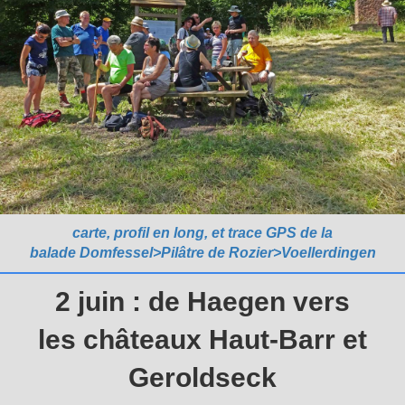
carte, profil en long, et trace GPS de la
balade Domfessel>Pilâtre de Rozier>Voellerdingen
2 juin : de Haegen vers
les châteaux Haut-Barr et
Geroldseck