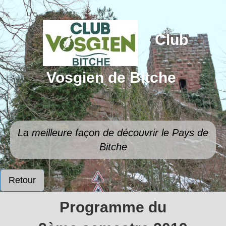
Club
Vosgien de Bitche
La meilleure façon de découvrir le Pays de
Bitche
Retour
Programme du