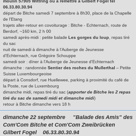
moulin 57905 Wittring ou à remettre à Gilbert Fogel tél
06.33.80.30.94
départ de Bitche samedi 7 septembre à 8h30, place de la Chapelle
de l'Etang
trajets aller-retour en covoiturage : Bitche - Echternach, route de
Berdorf, ~160 km, 2 h 00
samedi après-midi : petite balade
Les gorges du loup
, repas tiré
du sac
nuit de samedi à dimanche à l'Auberge de Jeunesse
d'Echternach, rue Grégoire Schouppe
samedi soir : dïner à l'Auberge de Jeunesse d'Echternach
dimanche : randonnée
Sentier des roches du Mullerthal
– Petite
Suisse Luxembourgeoise
départ à Consdorf, rue Huellewee, parking à proximité du café de
la Poste, rue de Luxembourg
dimanche midi, repas tiré du sac (
apporter de Bitche les 2 repas
tiré du sac de samedi midi et dimanche midi
)
retour à Bitche dimanche vers 18 h
dimanche 22 septembre
"Balade des Amis" des
Com'Com Bitche et Com'Com Zweibrücken
Gilbert Fogel
06.33.80.30.94