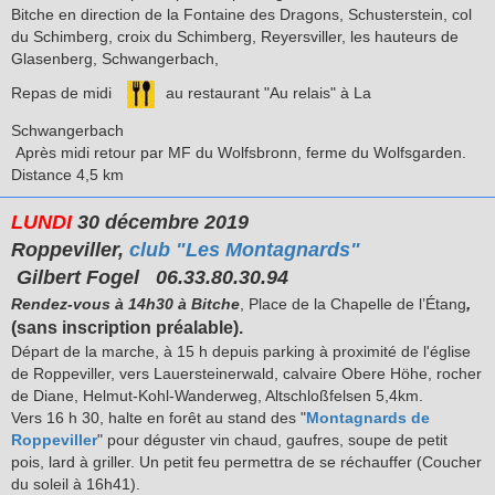
Bitche en direction de la Fontaine des Dragons, Schusterstein, col
du Schimberg, croix du Schimberg, Reyersviller, les hauteurs de
Glasenberg, Schwangerbach,
Repas de midi
au restaurant "Au relais" à La
Schwangerbach
Après midi retour par MF du Wolfsbronn, ferme du Wolfsgarden.
Distance 4,5 km
LUNDI
30 décembre 2019
Roppeviller,
club "Les Montagnards"
Gilbert Fogel 06.33.80.30.94
,
Rendez-vous à 14h30 à Bitche
, Place de la Chapelle de l’Étang
(sans inscription préalable).
Départ de la marche, à 15 h depuis parking à proximité de l'église
de Roppeviller, vers Lauersteinerwald, calvaire Obere Höhe, rocher
de Diane, Helmut-Kohl-Wanderweg, Altschloßfelsen 5,4km.
Vers 16 h 30, halte en forêt au stand des "
Montagnards de
Roppeviller
" pour déguster vin chaud, gaufres, soupe de petit
pois, lard à griller. Un petit feu permettra de se réchauffer (Coucher
du soleil à 16h41).